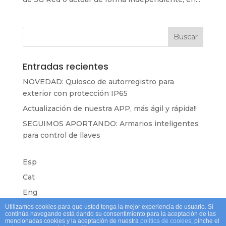
Entradas recientes
NOVEDAD: Quiosco de autorregistro para
exterior con protección IP65
Actualización de nuestra APP, más ágil y rápida!!
SEGUIMOS APORTANDO: Armarios inteligentes
para control de llaves
Esp
Cat
Eng
Utilizamos cookies para que usted tenga la mejor experiencia de usuario. Si
continúa navegando está dando su consentimiento para la aceptación de las
mencionadas cookies y la aceptación de nuestra
política de cookies
, pinche el